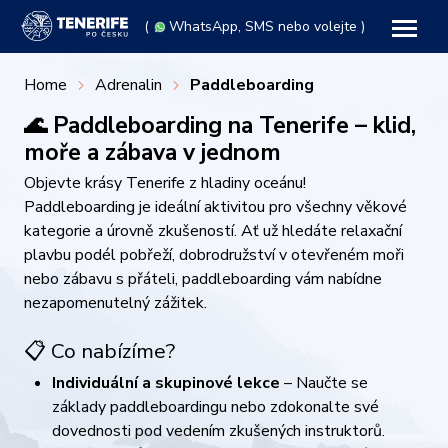
(
WhatsApp
, SMS nebo volejte )
Home
Adrenalin
Paddleboarding
🌊 Paddleboarding na Tenerife – klid,
moře a zábava v jednom
Objevte krásy Tenerife z hladiny oceánu!
Paddleboarding je ideální aktivitou pro všechny věkové
kategorie a úrovně zkušeností. Ať už hledáte relaxační
plavbu podél pobřeží, dobrodružství v otevřeném moři
nebo zábavu s přáteli, paddleboarding vám nabídne
nezapomenutelný zážitek.
📋 Co nabízíme?
Individuální a skupinové lekce
– Naučte se
základy paddleboardingu nebo zdokonalte své
dovednosti pod vedením zkušených instruktorů.