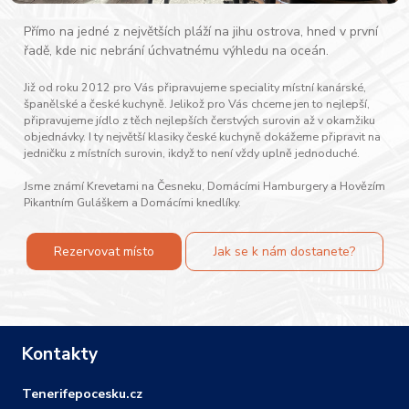
Přímo na jedné z největších pláží na jihu ostrova, hned v první
řadě, kde nic nebrání úchvatnému výhledu na oceán.
Již od roku 2012 pro Vás připravujeme speciality místní kanárské,
španělské a české kuchyně. Jelikož pro Vás chceme jen to nejlepší,
připravujeme jídlo z těch nejlepších čerstvých surovin až v okamžiku
objednávky. I ty největší klasiky české kuchyně dokážeme připravit na
jedničku z místních surovin, ikdyž to není vždy uplně jednoduché.
Jsme známí Krevetami na Česneku, Domácími Hamburgery a Hovězím
Pikantním Guláškem a Domácími knedlíky.
Rezervovat místo
Jak se k nám dostanete?
Kontakty
Tenerifepocesku.cz