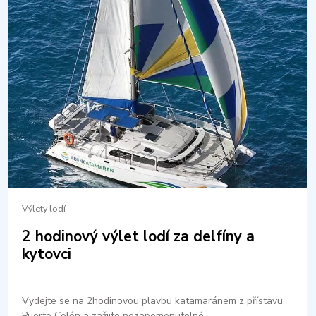
Výlety lodí
2 hodinový výlet lodí za delfíny a
kytovci
Vydejte se na 2hodinovou plavbu katamaránem z přístavu
Puerto Colón a zažijte nezapomenutelné…