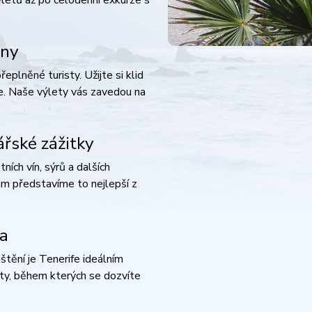
ény
eplněné turisty. Užijte si klid
e. Naše výlety vás zavedou na
ářské zážitky
ích vín, sýrů a dalších
vám představíme to nejlepší z
ha
tění je Tenerife ideálním
ty, během kterých se dozvíte