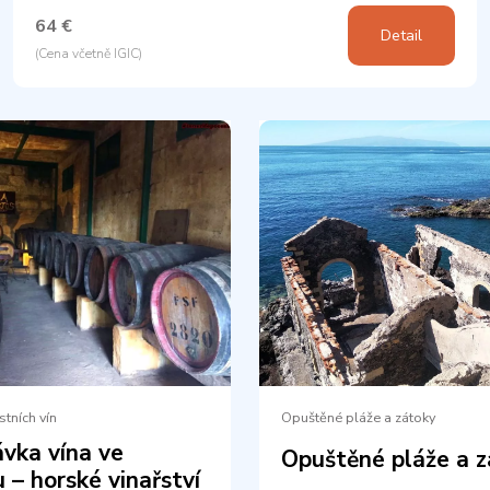
64 €
Detail
(Cena včetně IGIC)
tních vín
Opuštěné pláže a zátoky
vka vína ve
Opuštěné pláže a z
u – horské vinařství