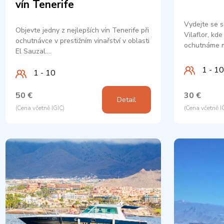
vín Tenerife
Vydejte se s
Objevte jedny z nejlepších vín Tenerife při
Vilaflor, kde
ochutnávce v prestižním vinařství v oblasti
ochutnáme m
El Sauzal.…
1 - 10
1 - 10
50 €
30 €
Detail
(Cena včetně IGIC)
(Cena včetně I