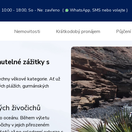
 10:00 - 18:00, So - Ne: zavřeno
(
WhatsApp
, SMS nebo volejte )
Nemovitosti
Krátkodobý pronájem
Půjčení
utelné zážitky s
šechny věkové kategorie. Ať už
ých plážích, gurmánských
ých živočichů
ho oceánu. Během výletu
čichy v jejich přirozeném
ýletů až po celodenní exkurze s