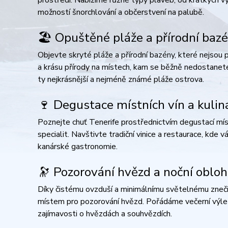
možností šnorchlování a občerstvení na palubě.
🏖️ Opuštěné pláže a přírodní baz
Objevte skryté pláže a přírodní bazény, které nejsou př
a krásu přírody na místech, kam se běžně nedostanet
ty nejkrásnější a nejméně známé pláže ostrova.​
🍷 Degustace místních vín a kulin
Poznejte chuť Tenerife prostřednictvím degustací místn
specialit. Navštivte tradiční vinice a restaurace, kde 
kanárské gastronomie.​
🔭 Pozorování hvězd a noční oblo
Díky čistému ovzduší a minimálnímu světelnému znečiš
místem pro pozorování hvězd. Pořádáme večerní výle
zajímavosti o hvězdách a souhvězdích.​