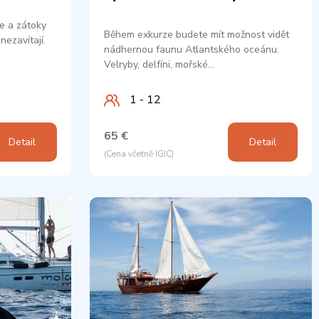
e a zátoky
Během exkurze budete mít možnost vidět
nezavítají.
nádhernou faunu Atlantského oceánu.
Velryby, delfíni, mořské…
1 - 12
65 €
Detail
Detail
(Cena včetně IGIC)