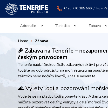
+420 770 385 566
/ Po - Pá:
Adrenalin
Turistika
Zábava
Home
Zábava
🎉 Zábava na Tenerife – nezapomen
českým průvodcem
Tenerife nabízí širokou škálu zábavných aktivit pro v
toužíte po dobrodružství na moři, relaxaci na opuštěn
zážitcích nebo nočním životě, u nás si vyberete.​
🌊 Výlety lodí a pozorování mořsk
Vydejte se na plavbu lodí a objevte krásy Atlantské
můžete pozorovat delfíny, velryby a další mořské živo
prostředí. Nabízíme různé typy plaveb, od krátkých v