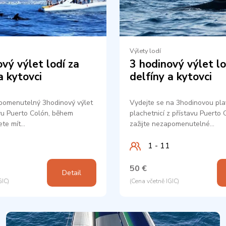
Výlety lodí
vý výlet lodí za
3 hodinový výlet lo
a kytovci
delfíny a kytovci
apomenutelný 3hodinový výlet
Vydejte se na 3hodinovou pl
avu Puerto Colón, během
plachetnicí z přístavu Puerto 
ete mít…
zažijte nezapomenutelné…
1 - 11
50 €
Detail
GIC)
(Cena včetně IGIC)