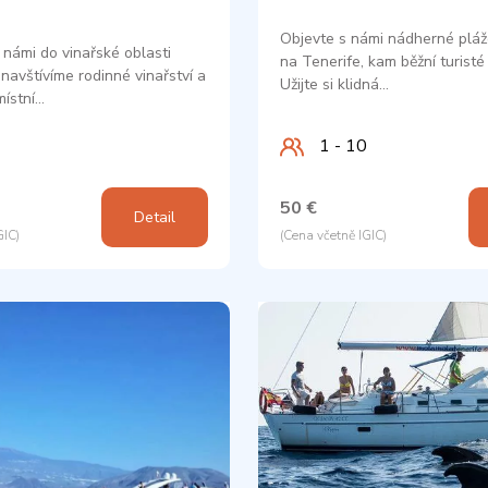
Objevte s námi nádherné pláž
 námi do vinařské oblasti
na Tenerife, kam běžní turisté 
 navštívíme rodinné vinařství a
Užijte si klidná…
ístní…
1 - 10
50 €
Detail
GIC)
(Cena včetně IGIC)