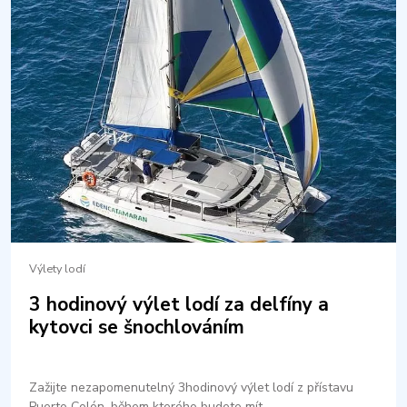
Výlety lodí
3 hodinový výlet lodí za delfíny a
kytovci se šnochlováním
Zažijte nezapomenutelný 3hodinový výlet lodí z přístavu
Puerto Colón, během kterého budete mít…