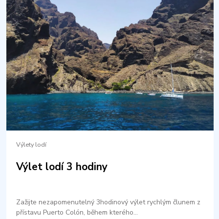
Výlety lodí
Výlet lodí 3 hodiny
Zažijte nezapomenutelný 3hodinový výlet rychlým člunem z
přístavu Puerto Colón, během kterého…