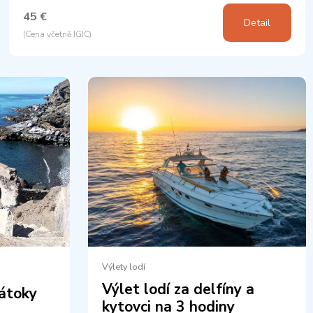
45 €
Detail
(Cena včetně IGIC)
Výlety lodí
Výlet lodí za delfíny a
átoky
kytovci na 3 hodiny