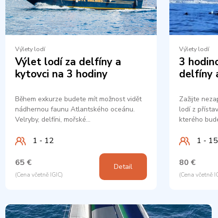
Výlety lodí
Výlety lodí
Výlet lodí za delfíny a
3 hodino
kytovci na 3 hodiny
delfíny 
Během exkurze budete mít možnost vidět
Zažijte nez
nádhernou faunu Atlantského oceánu.
lodí z příst
Velryby, delfíni, mořské…
kterého bud
1 - 12
1 - 15
65 €
80 €
Detail
(Cena včetně IGIC)
(Cena včetně I