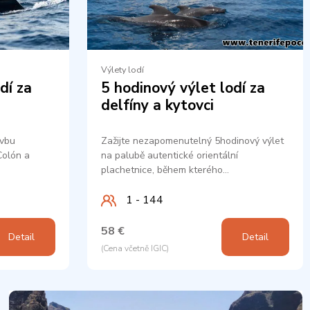
Výlety lodí
dí za
5 hodinový výlet lodí za
delfíny a kytovci
avbu
Zažijte nezapomenutelný 5hodinový výlet
Colón a
na palubě autentické orientální
plachetnice, během kterého…
1 - 144
58 €
Detail
Detail
(Cena včetně IGIC)