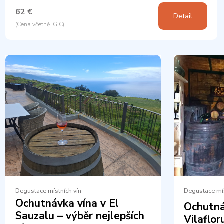
62 €
Detail
(Cena včetně IGIC)
Degustace místních vín
Degustace mís
Ochutnávka vína v El
Ochutná
Sauzalu – výběr nejlepších
Vilaflor