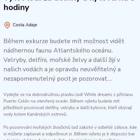
hodiny
Costa Adeje
Během exkurze budete mít možnost vidět
nádhernou faunu Atlantského oceánu.
Velryby, delfíni, mořské želvy a další žijí v
našich vodách a je opravdu neuvěřitelný a
nezapomenutelný pocit je pozorovat…
Vydejte se na dobrodružnou plavbu lodí White dreams z přístavu
Puerto Colón na otevřený oceán. Během výletu budete mít
příležitost pozorovat delfíny, velryby a další kytovce, kteří obývají
vody kolem Kanárských ostrovů.​
Po pozorování mořských živočichů loď zakotví v odlehlé zátoce, kde
si můžete zaplavat a odpočinout si. Během výletu je k dispozici bar