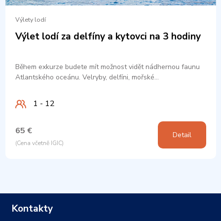
Výlety lodí
Výlet lodí za delfíny a kytovci na 3 hodiny
Během exkurze budete mít možnost vidět nádhernou faunu
Atlantského oceánu. Velryby, delfíni, mořské…
1 - 12
65 €
Detail
(Cena včetně IGIC)
Kontakty