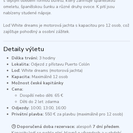
s teplým obědem formou bufetu, který zahrnuje španělskou
omeletu, španělskou šunku a různé druhy ovoce. K pití jsou
nabízeny studené nápoje.​
Loď White dreams je motorová jachta s kapacitou pro 12 osob, což
zajišťuje pohodlný a osobní zážitek.​
Detaily výletu
Délka trvání:
3 hodiny​
Lokalita:
Odjezd z přístavu Puerto Colón​
Loď:
White dreams (motorová jachta)​
Kapacita:
Maximálně 12 osob​
Možnost české kapitánky
Cena:
Dospělí nebo děti: 65 €​
Děti do 2 let: zdarma​
Odjezdy:
10:00, 13:00, 16:00
Privátní plavba:
550 € za plavbu (maximálně pro 12 osob)
🕒 Doporučená doba rezervace:
alespoň
7 dní předem
.
Kapacity lodí se rychle plní, hlavně o víkendech a v období