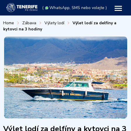
(
WhatsApp
, SMS nebo volejte )
Home
Zábava
Výlety lodí
Výlet lodí za delfíny a
kytovci na 3 hodiny
Výlet lodí za delfíny a kytovci na 3