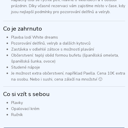
prázdnin. Díky včasné rezervaci vám zajistíme místo v čase, kdy
jsou nejlepší podmínky pro pozorování delfínů a velryb.
Co je zahrnuto
Plavba lodí White dreams
Pozorování delfínů, velryb a dalších kytovců​
Zastávka v odlehlé zátoce s možností plavání​
Občerstvení: teplý oběd formou bufetu (španělská omeleta,
španělská šunka, ovoce)​
Studené nápoje​
Je možnost extra občerstvení, například Paella. Cena 10€ extra
na osobu. Nebo i sushi, cena záleží na množství 🙂
Co si vzít s sebou
Plavky​
Opalovací krém​
Ručník​