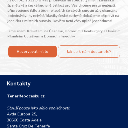
Již od roku 2012 pro Vás připravujeme speciality místní kanárské,
španělské a české kuchyně. Jelikož pro Vás chceme jen to nejlepší,
připravujeme jídlo z těch nejlepších čerstvých surovin až v okamžiku
objednávky. I ty největší klasiky české kuchyně dokážeme připravit na
jedničku z místních surovin, ikdyž to není vždy uplně jednoduché.
Jsme známí Krevetami na Česneku, Domácími Hamburgery a Hovězím
Pikantním Guláškem a Domácími knedlíky.
Rezervovat místo
Jak se k nám dostanete?
Kontakty
Tenerifepocesku.cz
Slouží pouze jako sídlo společnosti:
Avda Europa 25,
38660 Costa Adeje
Santa Cruz De Tenerife