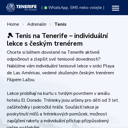
(
WhatsApp
, SMS nebo volejte )
Home
Adrenalin
Tenis
🎾 Tenis na Tenerife – individuální
lekce s českým trenérem
Chcete si během dovolené na Tenerife aktivně
odpočinout a zlepšit své tenisové dovednosti?
Nabízíme vám individuální tenisové lekce v srdci Playa
de Las Américas, vedené zkušeným českým trenérem
Filipem Lažou.​
Lekce probíhají na kurtu s tvrdým povrchem v areálu
hotelu El Dorado. Tréninky jsou určeny pro děti od 3 let,
začátečníky i pokročilé hráče. Součástí lekce je
poskytnutí míčů a tréninkových pomůcek, možnost
zapůjčení rakety a individuální přístup přizpůsobený
vašim potřebám.​