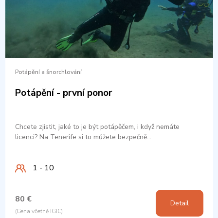
Potápění a šnorchlování
Potápění - první ponor
Chcete zjistit, jaké to je být potápěčem, i když nemáte
licenci? Na Tenerife si to můžete bezpečně…
1 - 10
80 €
Detail
(Cena včetně IGIC)