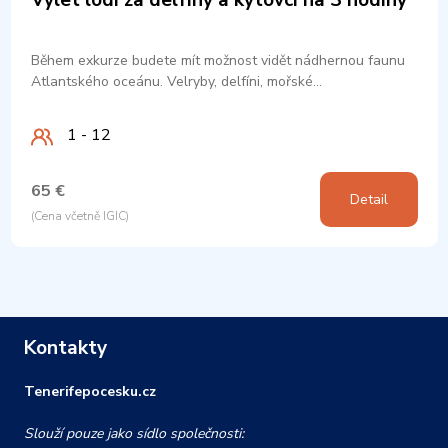
Během exkurze budete mít možnost vidět nádhernou faunu
Atlantského oceánu. Velryby, delfíni, mořské…
1 - 12
65 €
Detail
(Cena včetně IGIC)
Kontakty
Tenerifepocesku.cz
Slouží pouze jako sídlo společnosti: