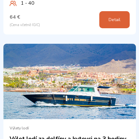
1 - 40
64 €
Detail
(Cena včetně IGIC)
Výlety lodí
Výlet lodí za delfíny a kytovci na 3 hodiny