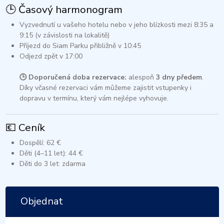
🕒 Časový harmonogram
Vyzvednutí u vašeho hotelu nebo v jeho blízkosti mezi 8:35 a
9:15 (v závislosti na lokalitě)
Příjezd do Siam Parku přibližně v 10:45
Odjezd zpět v 17:00​
🕒 Doporučená doba rezervace:
alespoň
3 dny předem
.
Díky včasné rezervaci vám můžeme zajistit vstupenky i
dopravu v termínu, který vám nejlépe vyhovuje.
💶 Ceník
Dospělí: 62 €
Děti (4–11 let): 44 €
Děti do 3 let: zdarma​
Objednat