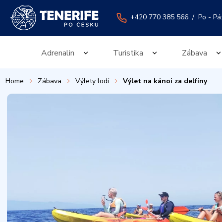
+420 770 385 566
/ Po - Pá:
Adrenalin
Turistika
Zábava
Home
Zábava
Výlety lodí
Výlet na kánoi za delfíny