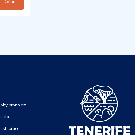
Detail
dobý pronájem
 auta
restaurace