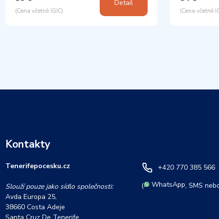
Detail
(Cena včetně IGIC)
(Cena včetně I
Kontakty
Tenerifepocesku.cz
+420 770 385 566
WhatsApp
(
, SMS nebo
Slouží pouze jako sídlo společnosti:
Avda Europa 25,
38660 Costa Adeje
Santa Cruz De Tenerife