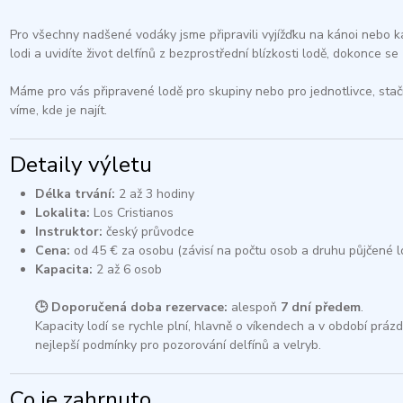
Pro všechny nadšené vodáky jsme připravili vyjížďku na kánoi nebo k
lodi a uvidíte život delfínů z bezprostřední blízkosti lodě, dokonce se
Máme pro vás připravené lodě pro skupiny nebo pro jednotlivce, stačí 
víme, kde je najít.​
Detaily výletu
Délka trvání:
2 až 3 hodiny​
Lokalita:
Los Cristianos​
Instruktor:
český průvodce​
Cena:
od 45 € za osobu (závisí na počtu osob a druhu půjčené lo
Kapacita:
2 až 6 osob​
🕒 Doporučená doba rezervace:
alespoň
7 dní předem
.
Kapacity lodí se rychle plní, hlavně o víkendech a v období prázd
nejlepší podmínky pro pozorování delfínů a velryb.
Co je zahrnuto