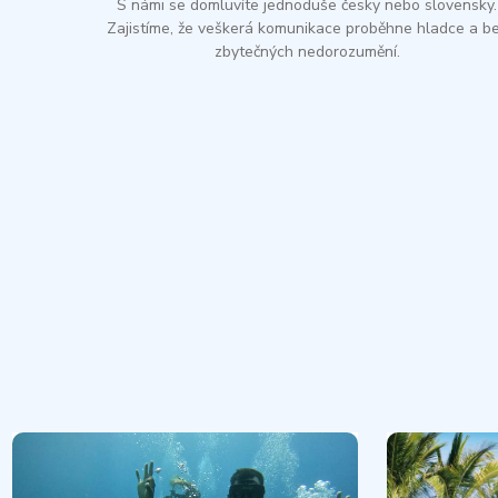
S námi se domluvíte jednoduše česky nebo slovensky.
Zajistíme, že veškerá komunikace proběhne hladce a b
zbytečných nedorozumění.