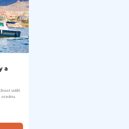
y a
žnost vidět
 oceánu.