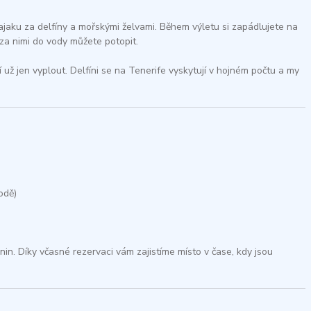
ajaku za delfíny a mořskými želvami. Během výletu si zapádlujete na
 za nimi do vody můžete potopit.​
už jen vyplout. Delfíni se na Tenerife vyskytují v hojném počtu a my
dě)​
nin. Díky včasné rezervaci vám zajistíme místo v čase, kdy jsou