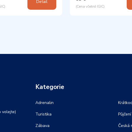
Detail
GIC)
(Cena včetně IGIC)
Kategorie
Adrenalin
Krátko
 volejte)
Turistika
Půjčení
Zábava
Česká 