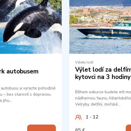
Výlety lodí
Výlet lodí za delfín
rk autobusem
kytovci na 3 hodiny
 autobusu a vyrazte pohodlně
Během exkurze budete mít mo
u – bez starostí s dopravou.
nádhernou faunu Atlantského
a jihu…
Velryby, delfíni, mořské…
1 - 12
65 €