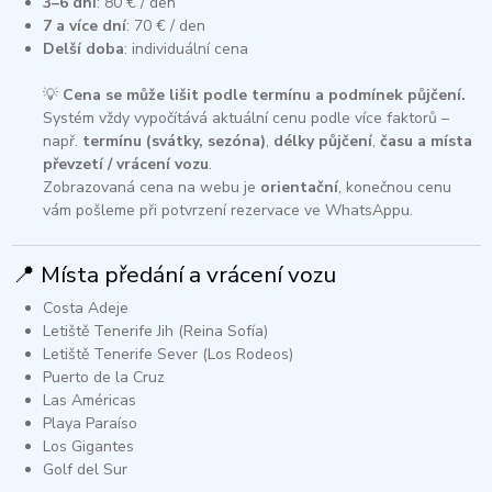
3–6 dní
: 80 € / den
7 a více dní
: 70 € / den
Delší doba
: individuální cena​
💡
Cena se může lišit podle termínu a podmínek půjčení.
Systém vždy vypočítává aktuální cenu podle více faktorů –
např.
termínu (svátky, sezóna)
,
délky půjčení
,
času a místa
převzetí / vrácení vozu
.
Zobrazovaná cena na webu je
orientační
, konečnou cenu
vám pošleme při potvrzení rezervace ve WhatsAppu.
📍 Místa předání a vrácení vozu
Costa Adeje
Letiště Tenerife Jih (Reina Sofía)
Letiště Tenerife Sever (Los Rodeos)
Puerto de la Cruz
Las Américas
Playa Paraíso
Los Gigantes
Golf del Sur