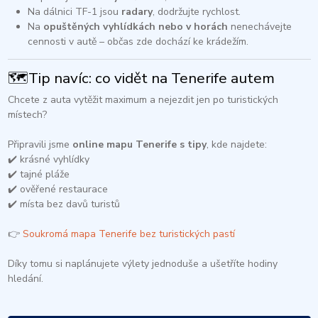
Na dálnici TF-1 jsou
radary
, dodržujte rychlost.
Na
opuštěných vyhlídkách nebo v horách
nenechávejte
cennosti v autě – občas zde dochází ke krádežím.
🗺️Tip navíc: co vidět na Tenerife autem
Chcete z auta vytěžit maximum a nejezdit jen po turistických
místech?
Připravili jsme
online mapu Tenerife s tipy
, kde najdete:
✔️ krásné vyhlídky
✔️ tajné pláže
✔️ ověřené restaurace
✔️ místa bez davů turistů
👉
Soukromá mapa Tenerife bez turistických pastí
Díky tomu si naplánujete výlety jednoduše a ušetříte hodiny
hledání.