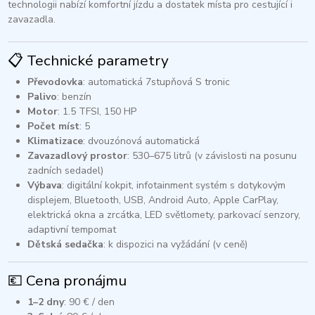
technologii nabízí komfortní jízdu a dostatek místa pro cestující i
zavazadla.​
📋 Technické parametry
Převodovka
: automatická 7stupňová S tronic
Palivo
: benzín
Motor
: 1.5 TFSI, 150 HP
Počet míst
: 5
Klimatizace
: dvouzónová automatická
Zavazadlový prostor
: 530–675 litrů (v závislosti na posunu
zadních sedadel)
Výbava
: digitální kokpit, infotainment systém s dotykovým
displejem, Bluetooth, USB, Android Auto, Apple CarPlay,
elektrická okna a zrcátka, LED světlomety, parkovací senzory,
adaptivní tempomat
Dětská sedačka
: k dispozici na vyžádání (v ceně)​
💶 Cena pronájmu
1–2 dny
: 90 € / den