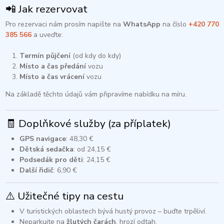
📲 Jak rezervovat
Pro rezervaci nám prosím napište na
WhatsApp
na číslo
+420 770
385 566
a uveďte:
Termín půjčení
(od kdy do kdy)
Místo a čas předání
vozu
Místo a čas vrácení
vozu​
Na základě těchto údajů vám připravíme nabídku na míru.​
🧾 Doplňkové služby (za příplatek)
GPS navigace
: 48,30 €
Dětská sedačka
: od 24,15 €
Podsedák pro děti
: 24,15 €
Další řidič
: 6,90 €​
⚠️ Užitečné tipy na cestu
V turistických oblastech bývá hustý provoz – buďte trpěliví.
Neparkujte na
žlutých čarách
, hrozí odtah.